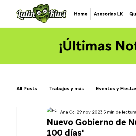
Home
Asesorias LK
Qu
¡Últimas Not
All Posts
Trabajos y más
Eventos y Fiesta
Ana Cci
29 nov 2023
5 min de lectur
Nuevo Gobierno de Nu
100 días'