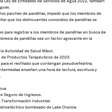
r la Ley de Entidades de Servicios de Agua 2022, también 
guas.
r los parches de pandillas, impedir que los miembros de 
vitar que los delincuentes conocidos de pandillas se 
s para registrar a los miembros de pandillas en busca de 
resía de pandillas sea un factor agravante en la 
r la Autoridad de Salud Māori.
Ley de Productos Terapéuticos de 2023.
 para el resfriado que contengan pseudoefedrina.
 intermedias enseñen una hora de lectura, escritura y 
.
pua.
de Seguro de Ingresos.
e Transformación Industrial.
hidroeléctrico bombeado de Lake Onslow.