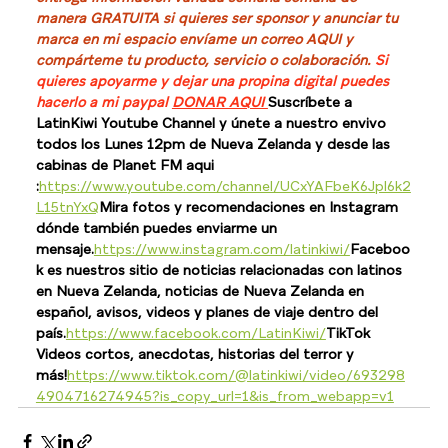
manera GRATUITA si quieres ser sponsor y anunciar tu 
marca en mi espacio envíame un correo AQUI y 
compárteme tu producto, servicio o colaboración. 
Si 
quieres apoyarme y dejar una propina digital puedes 
hacerlo a mi paypal 
DONAR AQUI 
Suscríbete a 
LatinKiwi Youtube Channel y únete a nuestro envivo 
todos los Lunes 12pm de Nueva Zelanda y desde las 
cabinas de Planet FM aqui 
:
https://www.youtube.com/channel/UCxYAFbeK6Jpl6k2
L15tnYxQ
Mira fotos y recomendaciones en Instagram 
dónde también puedes enviarme un 
mensaje.
https://www.instagram.com/latinkiwi/
Faceboo
k es nuestros sitio de noticias relacionadas con latinos 
en Nueva Zelanda, noticias de Nueva Zelanda en 
español, avisos, videos y planes de viaje dentro del 
país.
https://www.facebook.com/LatinKiwi/
TikTok 
Videos cortos, anecdotas, historias del terror y 
más!
https://www.tiktok.com/@latinkiwi/video/693298
4904716274945?is_copy_url=1&is_from_webapp=v1