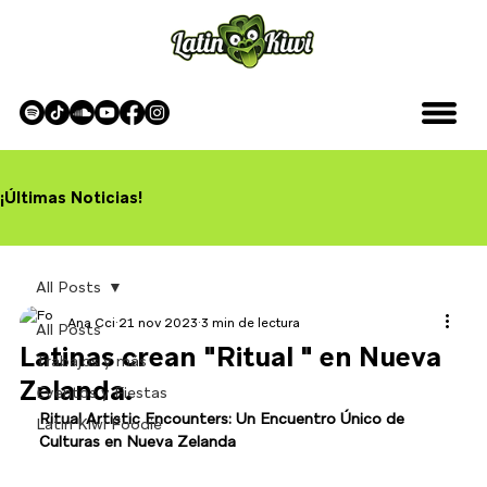
¡Últimas Noticias!
All Posts
Ana Cci
21 nov 2023
3 min de lectura
All Posts
Latinas crean "Ritual " en Nueva
Trabajos y más
Zelanda.
Eventos y Fiestas
Ritual Artistic Encounters: Un Encuentro Único de 
Latin Kiwi Foodie
Culturas en Nueva Zelanda