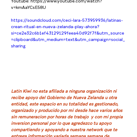
Youtube: https://www.youtube.com/watch?
v=kmAaYCsE58U
https://soundcloud.com/ceci-lara-573959936/latinas-
crean-ritual-en-nueva-zelanda-play-ahora?
si=ce2e32c6b1ef43129129feea40d92f7f&utm_source
=clipboard&utm_medium=text&utm_campaign=social_
sharing
Latin Kiwi no esta afiliada a ninguna organización ni 
recibe apoyo del Gobierno de Nueva Zelanda u otra 
entidad, este espacio en su totalidad es gestionado, 
organizado y producido por mi desde hace varios años 
sin remuneracion por horas de trabajo  y con mi propia 
inversion personal por lo que agredezco tu apoyo 
compartiendo y apoyando a nuestra network que te 
entrega información variada semana semana de 