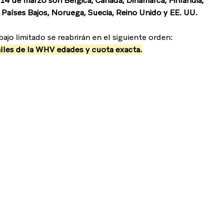
 14 de marzo son Bélgica, Canadá, Dinamarca, Finlandia, 
n, Países Bajos, Noruega, Suecia, Reino Unido y EE. UU.
jo limitado se reabrirán en el siguiente orden:
talles de la WHV edades y cuota exacta.